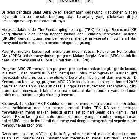
Foto Cerita
Di teras pendapa Balai Desa Celep, Kecamatan Kedawung, Kabupaten Sragen,
sejumlah ibu-ibu menata bronjong atau keranjang yang diletakkan di jok
belakanganya sepeda motor miliknya.
Mereka adalah kader Tim Pendamping Keluarga (TPK) Keluarga Berencana (KB)
yang dibentuk oleh Badan Kependudukan dan Keluarga Berencana Nasional
(BKKBN) dengan tugas memberi edukasi mengenai kesehatan ibu hamil dan
menyusui serta melakukan pendampingan langsung.
Pagi itu, mereka berkumpul menunggu mobil Satuan Pelayanan Pemenuhan
Gizi (SPPG) untuk menyalurkan program Makan Bergizi Gratis (MBG) untuk ibu
hamil dan menyusui atau MBG Bumil dan Busui (2B).
Program MBG 2B merupakan program pemberian makan bergizi gratis kepada
ibu hamil dan menyusui yang bertujuan untuk meningkatkan asupan gizi,
mencegah stunting, serta mendukung kesehatan ibu hamil dan menyusui. Di
Kecamatan Kedawung, program MBG 2B telah dilaksanakan sejak Januari 2026
dan telah berjalan di sepuluh desa. Hingga saat ini, tercatat sebanyak 982 ibu
hamil dan menyusui telah menerima manfaat dari program yang bertujuan
untuk menurunkan angka stunting tersebut.
Sebanyak 49 kader TPK KB dilibatkan untuk mendukung program ini. Di setiap
desa, setidaknya ada tiga sampai empat kader TPK KB yang bertugas
menyalurkan menu makan bergizi gratis setiap hari Senin dan Kamis. Para
Kader TPK berkeliling dari satu rumah ke rumah yang lain untuk mengantarkan
paket MBG kepada ibu hamil dan menyusui dengan mengendarai sepeda motor
menggunakan bronjong.
“Assalamualaikum, MBG buu,” Kata Suyamtinah sambil mengetuk pintu rumah
salah satu warga desa. Suyamtinah merupakan kader Petugas Lapangan