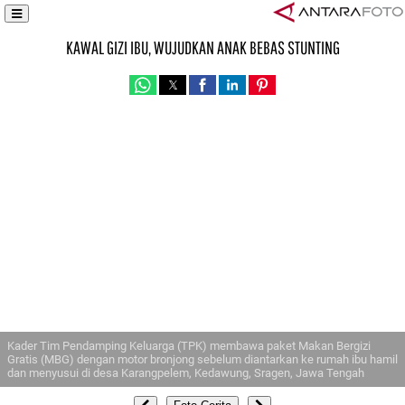
KAWAL GIZI IBU, WUJUDKAN ANAK BEBAS STUNTING
Kader Tim Pendamping Keluarga (TPK) membawa paket Makan Bergizi
Gratis (MBG) dengan motor bronjong sebelum diantarkan ke rumah ibu hamil
dan menyusui di desa Karangpelem, Kedawung, Sragen, Jawa Tengah