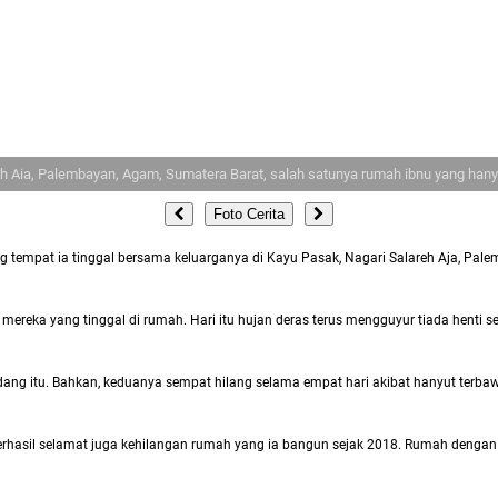
h Aia, Palembayan, Agam, Sumatera Barat, salah satunya rumah ibnu yang han
Foto Cerita
ung tempat ia tinggal bersama keluarganya di Kayu Pasak, Nagari Salareh Aja, P
ti mereka yang tinggal di rumah. Hari itu hujan deras terus mengguyur tiada hen
andang itu. Bahkan, keduanya sempat hilang selama empat hari akibat hanyut terba
rhasil selamat juga kehilangan rumah yang ia bangun sejak 2018. Rumah dengan