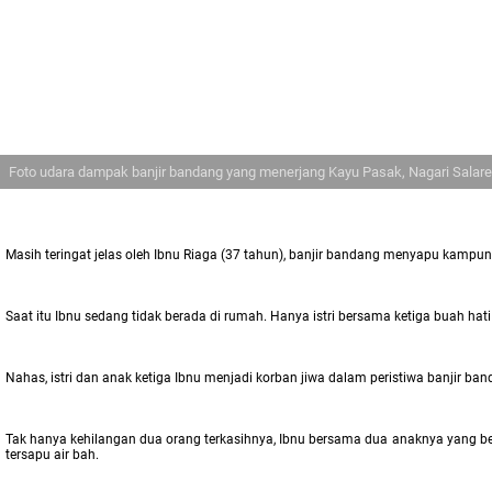
Foto udara dampak banjir bandang yang menerjang Kayu Pasak, Nagari Salare
Masih teringat jelas oleh Ibnu Riaga (37 tahun), banjir bandang menyapu kamp
Saat itu Ibnu sedang tidak berada di rumah. Hanya istri bersama ketiga buah ha
Nahas, istri dan anak ketiga Ibnu menjadi korban jiwa dalam peristiwa banjir b
Tak hanya kehilangan dua orang terkasihnya, Ibnu bersama dua anaknya yang be
tersapu air bah.