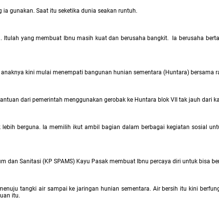
 ia gunakan. Saat itu seketika dunia seakan runtuh.
 Itulah yang membuat Ibnu masih kuat dan berusaha bangkit. Ia berusaha bertahan
edua anaknya kini mulai menempati bangunan hunian sementara (Huntara) bersama r
antuan dari pemerintah menggunakan gerobak ke Huntara blok VII tak jauh dari
ebih berguna. Ia memilih ikut ambil bagian dalam berbagai kegiatan sosial un
 dan Sanitasi (KP SPAMS) Kayu Pasak membuat Ibnu percaya diri untuk bisa berk
nuju tangki air sampai ke jaringan hunian sementara. Air bersih itu kini berfu
uan itu.