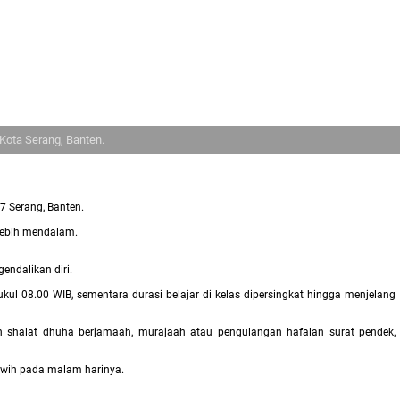
Kota Serang, Banten.
7 Serang, Banten.
 lebih mendalam.
ndalikan diri.
kul 08.00 WIB, sementara durasi belajar di kelas dipersingkat hingga menjelang
an shalat dhuha berjamaah, murajaah atau pengulangan hafalan surat pendek,
awih pada malam harinya.