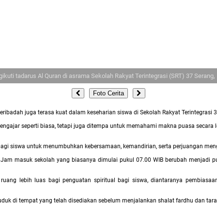
uti tadarus Al Quran di asrama Sekolah Rakyat Terintegrasi (SRT) 37 Serang, 
Foto Cerita
ibadah juga terasa kuat dalam keseharian siswa di Sekolah Rakyat Terintegrasi 3
mengajar seperti biasa, tetapi juga ditempa untuk memahami makna puasa secara
i siswa untuk menumbuhkan kebersamaan, kemandirian, serta perjuangan menge
ni. Jam masuk sekolah yang biasanya dimulai pukul 07.00 WIB berubah menjadi pu
uang lebih luas bagi penguatan spiritual bagi siswa, diantaranya pembiasa
uk di tempat yang telah disediakan sebelum menjalankan shalat fardhu dan tar