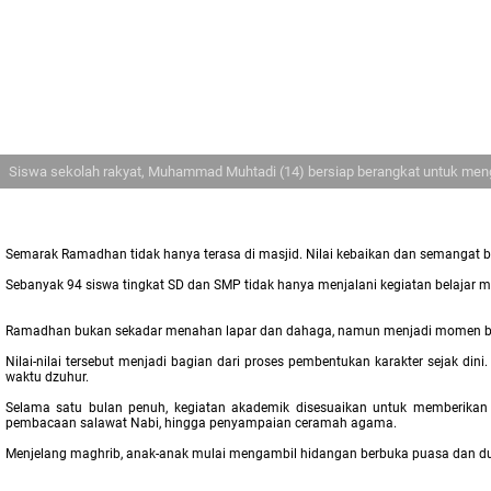
Siswa sekolah rakyat, Muhammad Muhtadi (14) bersiap berangkat untuk mengik
Semarak Ramadhan tidak hanya terasa di masjid. Nilai kebaikan dan semangat ber
Sebanyak 94 siswa tingkat SD dan SMP tidak hanya menjalani kegiatan belajar 
Ramadhan bukan sekadar menahan lapar dan dahaga, namun menjadi momen bag
Nilai-nilai tersebut menjadi bagian dari proses pembentukan karakter sejak di
waktu dzuhur.
Selama satu bulan penuh, kegiatan akademik disesuaikan untuk memberikan r
pembacaan salawat Nabi, hingga penyampaian ceramah agama.
Menjelang maghrib, anak-anak mulai mengambil hidangan berbuka puasa dan dud