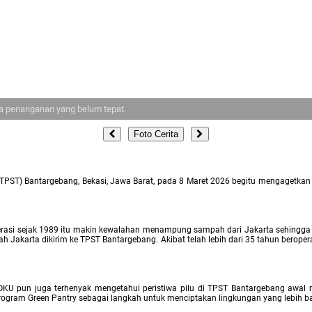
na penanganan yang belum tepat.
Foto Cerita
T) Bantargebang, Bekasi, Jawa Barat, pada 8 Maret 2026 begitu mengagetkan ba
perasi sejak 1989 itu makin kewalahan menampung sampah dari Jakarta sehingg
pah Jakarta dikirim ke TPST Bantargebang. Akibat telah lebih dari 35 tahun bero
 pun juga terhenyak mengetahui peristiwa pilu di TPST Bantargebang awal ma
rogram Green Pantry sebagai langkah untuk menciptakan lingkungan yang lebih ba