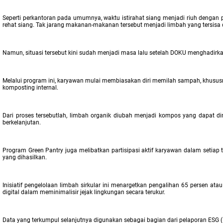
Seperti perkantoran pada umumnya, waktu istirahat siang menjadi riuh dengan
rehat siang. Tak jarang makanan-makanan tersebut menjadi limbah yang tersis
Namun, situasi tersebut kini sudah menjadi masa lalu setelah DOKU menghadir
Melalui program ini, karyawan mulai membiasakan diri memilah sampah, khususny
komposting internal.
Dari proses tersebutlah, limbah organik diubah menjadi kompos yang dapat di
berkelanjutan.
Program Green Pantry juga melibatkan partisipasi aktif karyawan dalam seti
yang dihasilkan.
Inisiatif pengelolaan limbah sirkular ini menargetkan pengalihan 65 persen a
digital dalam meminimalisir jejak lingkungan secara terukur.
Data yang terkumpul selanjutnya digunakan sebagai bagian dari pelaporan ESG (