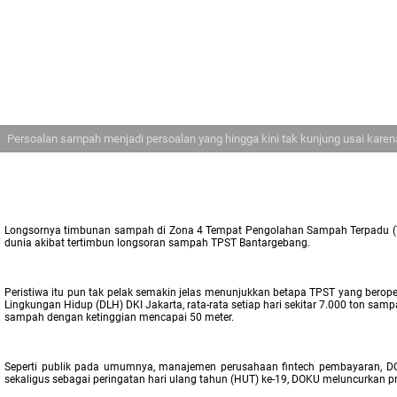
Persoalan sampah menjadi persoalan yang hingga kini tak kunjung usai kare
Longsornya timbunan sampah di Zona 4 Tempat Pengolahan Sampah Terpadu (TPS
dunia akibat tertimbun longsoran sampah TPST Bantargebang.
Peristiwa itu pun tak pelak semakin jelas menunjukkan betapa TPST yang bero
Lingkungan Hidup (DLH) DKI Jakarta, rata-rata setiap hari sekitar 7.000 ton sam
sampah dengan ketinggian mencapai 50 meter.
Seperti publik pada umumnya, manajemen perusahaan fintech pembayaran, DOKU
sekaligus sebagai peringatan hari ulang tahun (HUT) ke-19, DOKU meluncurkan p