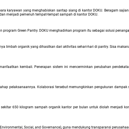
 para karyawan yang menghabiskan santap siang di kantor DOKU. Beragam sajian
a dan menjadi pemenuh tempat-tempat sampah di kantor DOKU.
kan program Green Pantry. DOKU menghadirkan program itu sebagai solusi penang
a limbah organik yang dihasilkan dari aktivitas sehari-hari di pantry. Sisa ma
manfaatkan kembali. Penerapan sistem ini mencerminkan perubahan pendekatan 
ap tahap pelaksanaannya. Kolaborasi tersebut memungkinkan pengukuran dampak
tau sekitar 650 kilogram sampah organik kantor per bulan untuk diolah menjadi 
Environmental, Social, and Governance), guna mendukung transparansi perusahaan 